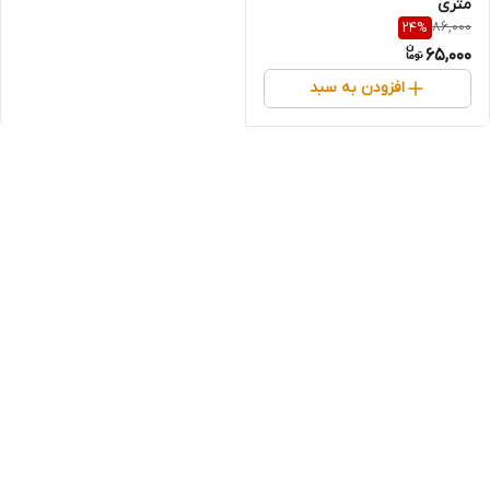
متری
86,000
24
%
65,000
افزودن به سبد