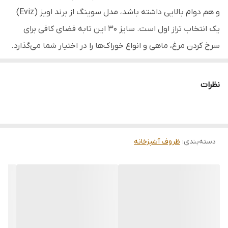
جنس دسته
باکالیت نسوز
و هم دوام بالایی داشته باشد، مدل سوینگ از برند اویز (Eviz)
تعداد دسته
1 عدد
یک انتخاب تراز اول است. سایز ۳۰ این تابه فضای کافی برای
سرخ کردن مرغ، ماهی و انواع خوراک‌ها را در اختیار شما می‌گذارد.
جنس روکش
گرانیت
نکته تمایز محصولات اویز، ضخامت بدنه و کیفیت پوشش
قابل استفاده
منازل، جهیزیه، کافه‌ها، کادویی
گرانیتی آن‌هاست که باعث می‌شود غذا به هیچ عنوان نچسبد و
نظرات
طعم اصلی خود را حفظ کند. طراحی مدرن و رنگ‌بندی‌های خاص
مناسب
پخت و پز انواع مواد غذایی
این برند، ظاهر آشپزخانه شما را دگرگون می‌کند. این تابه برای
کسانی که به سلامت تغذیه اهمیت می‌دهند و به دنبال ظروفی
دسته‌بندی
:
ظروف آشپزخانه
با طول عمر بالا هستند، طراحی شده است.
خصوصیت:
▪️ تکنولوژی تولید: ساخته شده به روش دایکاست (Die-Cast) یا
چدن که باعث استحکام بالا و عدم تغییر شکل در برابر حرارت زیاد