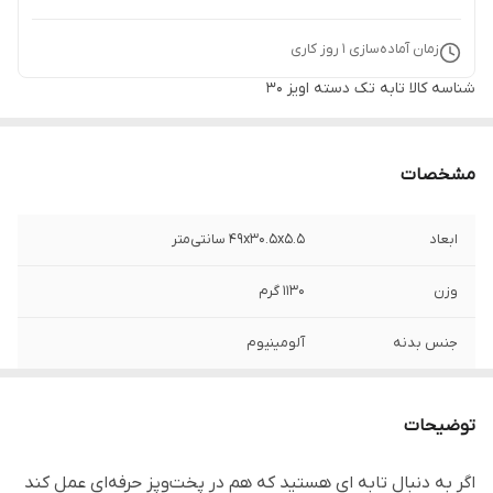
زمان آماده‌سازی
1
روز کاری
شناسه کالا
تابه تک دسته اویز 30
مشخصات
ابعاد
۴۹x۳۰.۵x۵.۵ سانتی‌متر
وزن
۱۱۳۰ گرم
جنس بدنه
آلومینیوم
برند
اِویز - Eviz
توضیحات
سایز
30 سانتی‌متر
اگر به دنبال تابه ای هستید که هم در پخت‌وپز حرفه‌ای عمل کند