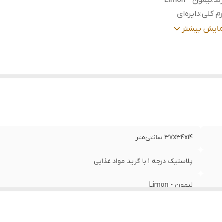
ند
:
لیمون - Limon
م کلی
:
دایره‌ای
بل استفاده
:
منازل، جهیزیه
مایش بیشتر
ناسب
:
آبکشی انواع مواد غذایی
۳۷x۳۴x۱۴ سانتی‌متر
پلاستیک درجه 1 با گرید مواد غذایی
لیمون - Limon
دایره‌ای