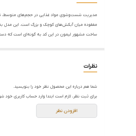
قابل استفاده
مناسب
مفقوده میان آبکش‌های کوچک و بزرگ است. این مدل به دل
ساخت مشهور لیمون در این کد به گونه‌ای است که دسته 
خانواده‌هایی است که به دنبال محصولی عمری و استاند
خصوصیت:
نظرات
▪️ دارای ظرفیت و ابعاد بزرگ‌تر نسبت به کد ۲۳۶۰ جهت شست‌وشوی حجم بیشتری از مواد غذایی
▪️ مجهز به دسته ارگونومیک و تقویت‌شده جهت حفظ تع
شما هم درباره این محصول نظر خود را بنویسید.
▪️ ساخته شده از مواد اولیه کاملاً بهداشتی و فاقد ترکیبات سمی (
برای ثبت نظر، لازم است ابتدا وارد حساب کاربری خود شو
▪️ دارای پایه‌های ضخیم در قسمت کفه جهت ایجاد فاصل
افزودن نظر
▪️ توزیع متراکم و منظم سوراخ‌ها در بدنه و کف جهت تخ
▪️ بدنه مستحکم با طول عمر بالا، مقاوم در برابر حرارت
▪️ دارای شیار مخصوص در انتهای دسته جهت آویزان کرد