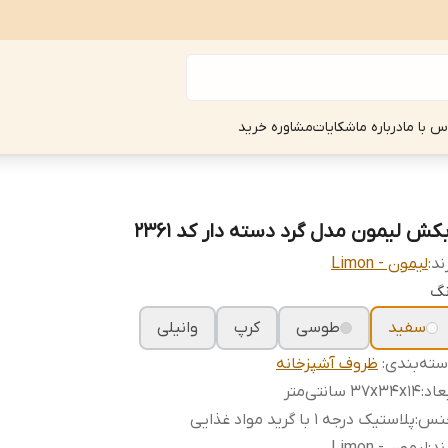
س با ما
درباره ما
شکایات
مشاوره خرید
بکش لیمون مدل گرد دسته دار کد 2361
ند:
لیمون - Limon
نگ
سفید
طوسی
کرپ
وانیلی
ته‌بندی
:
ظروف آشپزخانه
عاد
:
۳۷x۳۴x۱۴ سانتی‌متر
نس
:
پلاستیک درجه 1 با گرید مواد غذایی