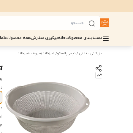
دسته‌بندی محصولات
خانه
پیگیری سفارش
همه محصولات
تما
بازرگانی عدالتی / دیجی‌پلاسکو
/
آشپزخانه
/
ظروف آشپزخانه
آ
بر
ر
دس
اب
ج