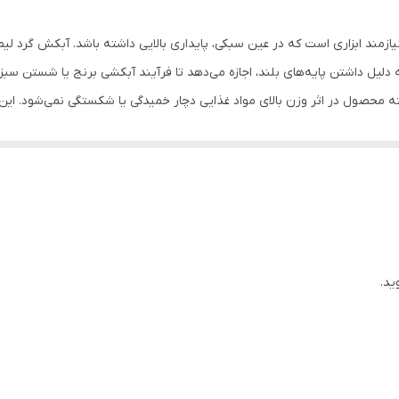
منازل، جهیزیه
آبکشی انواع مواد غذایی
یل داشتن پایه‌های بلند، اجازه می‌دهد تا فرآیند آبکشی برنج یا شستن سبزی
محصول در اثر وزن بالای مواد غذایی دچار خمیدگی یا شکستگی نمی‌شود. این آ
ارد برای محیط سینک خود هستند.
ادل ظرف در هنگام پر بودن
BPA Free)
ید.
ه از سطح و جلوگیری از بازگشت آب آلوده
لیه آنی و کامل مایعات
 آب جوش و تغییر رنگ
ن و بهینه‌سازی فضای آشپزخانه