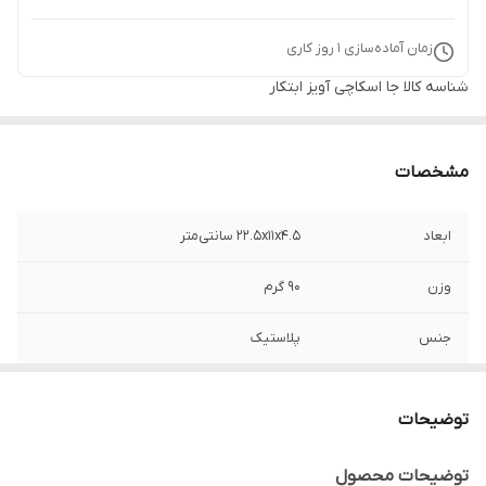
زمان آماده‌سازی
1
روز کاری
شناسه کالا
جا اسکاچی آویز ابتکار
مشخصات
ابعاد
22.5x11x4.5 سانتی‌متر
وزن
90 گرم
جنس
پلاستیک
برند
ابتکار - Ebtekar
توضیحات
مناسب
نگهداری بهداشتی انواع اسکاچ، سیم ظرفشویی
و ابر بدون تجمع آب آلوده.
توضیحات محصول