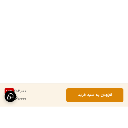
283,000
43
%
افزودن به سبد خرید
160,000