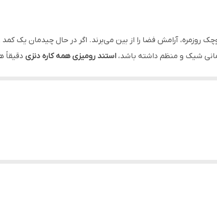
5 خانه
منازل (میز توالت و آشپزخانه)، چیدمان جهیزیه، ادارات، مطب‌ها و آرای
ک روزمره، آرامش فضا را از بین می‌برند. اگر در حال چیدمان یک کمد 
دمانی شیک و منظم داشته باشد،
استند رومیزی همه کاره دنزی
دقیقاً ه
نظم‌دهی و تفکیک فوری لوازم آرایشی، کرم‌ها، ابزار تزریقات، لوازم 
، حجم زیادی از خرده‌ریزها را سامان‌دهی می‌کند تا همیشه همه چی
 طراحی شده که جلوه‌ای لوکس و شبیه به ظروف پیرکس دارد؛ اما برخلاف
 با ابعاد مختلف تقسیم شده تا وسایل باریک و بلند (مثل براش‌ها، 
 قرار بگیرند. طراحی ارگونومیک و شیب‌دار دیواره‌های جانبی به شما ای
د تا دسترسی به آن‌ها بدون واژگون شدن استند انجام شود. جنس اکری
یک جهت رویت کامل محتویات و هماهنگی بالا با دکوراسیون مدرن.