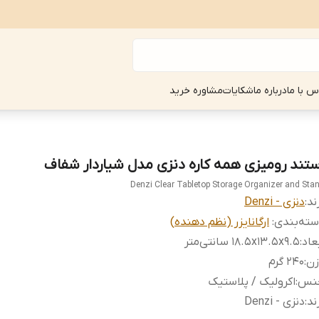
س با ما
درباره ما
شکایات
مشاوره خرید
ستند رومیزی همه کاره دنزی مدل شیاردار شفاف
Denzi Clear Tabletop Storage Organizer and Sta
ند:
دنزی - Denzi
ته‌بندی
:
ارگانایزر (نظم دهنده)
عاد
:
18.5x13.5x9.5 سانتی‌متر
زن
:
240 گرم
نس
:
اکرولیک / پلاستیک
ند
:
دنزی - Denzi