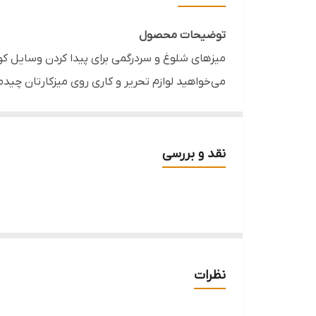
تعداد خانه
توضیحات محصول
قابل استفاده
میزهای شلوغ و سردرگمی برای پیدا کردن وسایل کوچ
می‌خواهید لوازم تحریر و کاری روی میزکارتان چی
مناسب
طراحی مدرن و شفاف خود، بدون اشغال فضای اضافی
بدنه این محصول با دیواره‌های شیاردارِ کریستالی
نشکن است. فضای داخلی این باکس به چند بخش مجزا
نقد و بررسی
(مثل پالت‌ها یا نوت‌بوک‌های کوچک) به طور پایدار
جلویی و اقلام بلندتر را در بخش پشتی قرار دهی
شفافیت خود را در طول زمان حفظ می‌کند.
خصوصیات محصول
نظرات
ابعاد محصول:
طول ۱۸/۵ | عرض ۱۳/۵ | ارتفاع شیب‌دار از ۷/۵ تا ۹/۵ سانتی‌متر
بدنه کریستالی شیاردار:
طراحی شفاف و ارگونوم