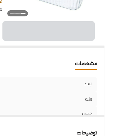
تع
ن
قا
شن
اس
م
مشخصات
ابعاد
وزن
جنس
برند
توضیحات