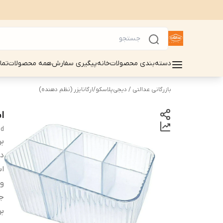
دسته‌بندی محصولات
خانه
پیگیری سفارش
همه محصولات
تما
بازرگانی عدالتی / دیجی‌پلاسکو
/
ارگانایزر (نظم دهنده)
ا
nd
بر
دس
اب
و
ج
بر