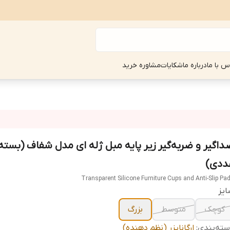
س با ما
درباره ما
شکایات
مشاوره خرید
ددی)
Transparent Silicone Furniture Cups and Anti-Slip Pa
یز
کوچک
متوسط
بزرگ
ته‌بندی
:
ارگانایزر (نظم دهنده)