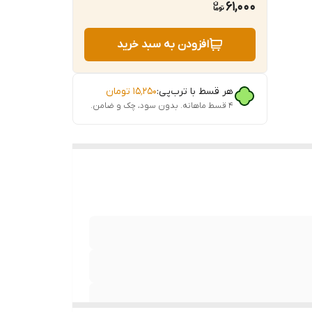
61,000
افزودن به سبد خرید
هر قسط با ترب‌پی:
۱۵٬۲۵۰
تومان
۴ قسط ماهانه. بدون سود، چک و ضامن.
رکت،
ن و
ای ناشی
لی،
ی ماشین