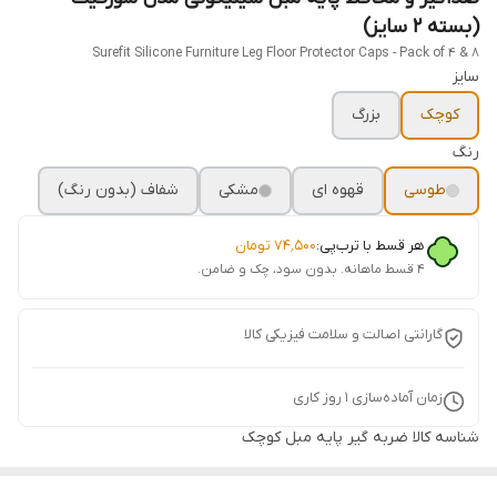
(بسته ۲ سایز)
Surefit Silicone Furniture Leg Floor Protector Caps - Pack of 4 & 8
سایز
کوچک
بزرگ
رنگ
طوسی
قهوه ای
مشکی
شفاف (بدون رنگ)
هر قسط با ترب‌پی:
۷۴٬۵۰۰
تومان
۴ قسط ماهانه. بدون سود، چک و ضامن.
گارانتی اصالت و سلامت فیزیکی کالا
زمان آماده‌سازی
1
روز کاری
شناسه کالا
ضربه گیر پایه مبل کوچک