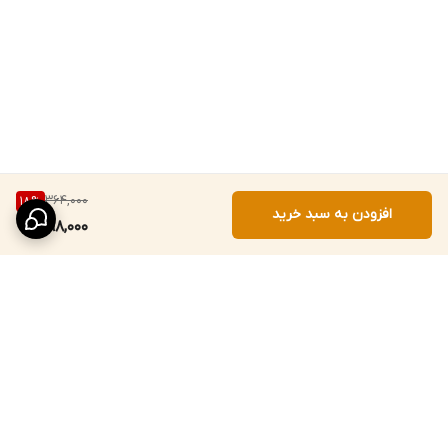
364,000
18
%
افزودن به سبد خرید
298,000
برگشت به بالا