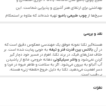
سیخ چوبی بامبو مدل Purely Natural، ابزاری اقتصادی و
بهداشتی برای ارتقای هنر آشپزی و پذیرایی شماست. این
تعداد در هر بسته
بین 80 تا 100 عدد
سیخ‌ها از
چوب طبیعی بامبو
تهیه شده‌اند که علاوه بر استحکام
قابل استفاده
آشپزخانه، پیک‌نیک و سفر، تولدها و
بالا در برابر حرارت تابه و فر، کاملاً با محیط‌زیست سازگار هستند.
مهمانی‌ها، رستوران‌ها، فست‌فودها و
سطح صاف و بدون تراشه این محصول باعث می‌شود تا مواد
کافی‌شاپ‌ها.
نقد و بررسی
غذایی به راحتی وارد سیخ شده و بافت آن‌ها آسیب نبیند. شما
مناسب
تهیه جوجه‌کباب تابه‌ای، کباب حسینی، انواع
هسته‌گیر تکتا نمونه موفق یک مهندسی معکوس دقیق است که
می‌توانید بسته به نیاز خود، از میان سه سایز کاربردی (۲۰
فینگرفود، میوه‌آرایی، تزیین دسر و حتی
در آن
بالانس بین قدرت فنر و تیغه
به خوبی رعایت شده است. بر
پروژه‌های کاردستی.
سانتی‌متر برای فینگرفود، ۲۵ سانتی‌متر برای کباب تابه‌ای و ۳۰
خلاف مدل‌های فیک، در برند تکتا، اهرم در مسیر خود دچار گیر
کردن نمی‌شود و
واشر سیلیکونی
دهانه خروجی، مانع از پاشیدن
سانتی‌متر برای کباب‌های حجیم‌تر) گزینه مناسب را انتخاب کنید.
آب آلبالو به بیرون می‌شود. اگر به سلامت و ظاهر میوه در مربا و
دسر اهمیت می‌دهید، تکتا به دلیل خروج «نقطه-زنی» هسته،
هر بسته حاوی
حدود ۸۰ تا ۱۰۰ عدد
سیخ باکیفیت است که ارزش
بی‌رقیب است.
خرید بالایی را برای مصرف روزانه و مهمانی‌ها ایجاد می‌کند.
نظرات
خصوصیات محصول
▪️
چوب بامبو درجه یک:
ساخته شده از الیاف طبیعی بامبو با