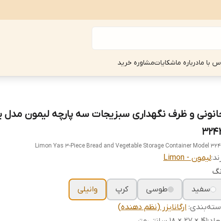
س با ما
درباره ما
شکایات
مشاوره خرید
انونی و ظرف نگهداری سبزیجات سه پارچه لیمون مدل 
324
Limon Yas 3-Piece Bread and Vegetable Storage Container Model 32
ند:
لیمون - Limon
نگ
سفید
طوسی
کرپ
وانیلی
ته‌بندی
:
ارگانایزر (نظم دهنده)