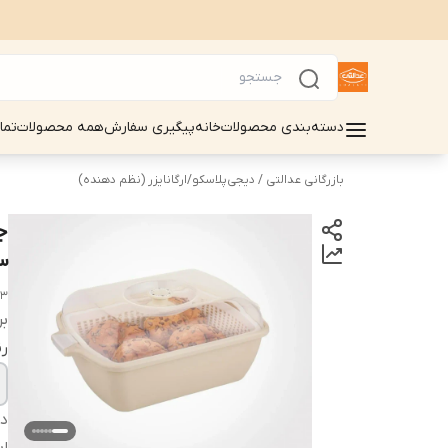
دسته‌بندی محصولات
خانه
پیگیری سفارش
همه محصولات
تما
بازرگانی عدالتی / دیجی‌پلاسکو
/
ارگانایزر (نظم دهنده)
ج
3
43
بر
ر
دس