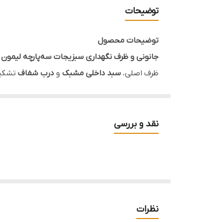
برند
توضیحات
تعداد پارچه
توضیحات محصول
قابل استفاده
جانونی و ظرف نگهداری سبزیجات سه‌پارچه لیمون مدل
ظرف اصلی،
سبد داخلی مشبک
و
درب شفاف
تشکیل
مناسب
داخلی باعث می‌شود رطوبت اضافی مواد شسته‌شده 
تقویم روی درب
، استفاده روزمره از این ظرف را را
می‌آید.
نقد و بررسی
خصوصیات محصول
▪️
برند:
لیمون
▪️
مدل:
یاس
▪️
کد محصول:
۳۲۴۳
نظرات
▪️
نوع محصول:
جانونی و ظرف نگهداری سبزیجات