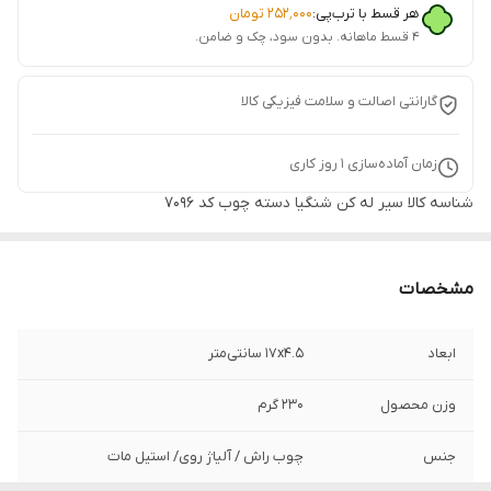
هر قسط با ترب‌پی:
۲۵۲٬۰۰۰
تومان
۴ قسط ماهانه. بدون سود، چک و ضامن.
گارانتی اصالت و سلامت فیزیکی کالا
زمان آماده‌سازی
1
روز کاری
شناسه کالا
سیر له کن شنگیا دسته چوب کد ۷۰۹۶
مشخصات
ابعاد
17x4.5 سانتی‌متر
وزن محصول
230 گرم
جنس
چوب راش / آلیاژ روی/ استیل مات