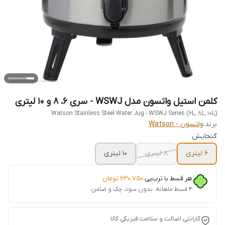
کلمن استیل واتسون مدل WSWJ - سری ۶، ۸ و ۱۰ لیتری
Watson Stainless Steel Water Jug - WSWJ Series (6L, 8L, 10L)
برند:
واتسون - Watson
گنجایش
6 لیتری
8 لیتری
10 لیتری
هر قسط با ترب‌پی:
۶۳۰٬۷۵۰
تومان
۴ قسط ماهانه. بدون سود، چک و ضامن.
گارانتی اصالت و سلامت فیزیکی کالا