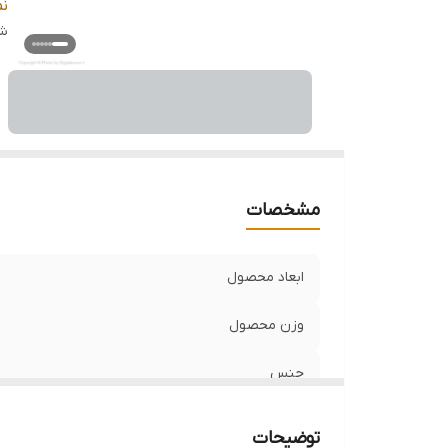
قا
ن
م
شن
مشخصات
ابعاد محصول
وزن محصول
جنس
برند
توضیحات