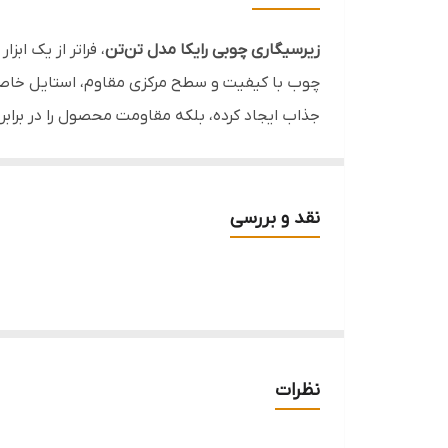
قابل استفاده
زیرسیگاری چوبی رایکا مدل تن‌تن
، فراتر از یک اب
مناسب
چوب با کیفیت و سطح مرکزی مقاوم، استایل خاصی ب
جذاب ایجاد کرده، بلکه مقاومت محصول را در برابر
در فرآیند بررسی
QA
، نکته‌ای که باید به آن توجه
استفاده طولانی‌مدت به عنوان «خاموش‌کننده مس
نقد و بررسی
راحتی قابل جابه‌جایی است.
خصوصیات فنی:
▪️
ابعاد:
۱۰ × ۱۰ سانتی‌متر
▪️
ارتفاع:
۲ سانتی‌متر
نظرات
▪️
وزن:
۹۸ گرم
▪️
جنس بدنه:
چوب طبیعی (طراحی لایه‌ای/پلای‌وو