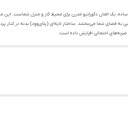
منازل، ادارات، شرکت‌ها
زار ساده، یک المان دکوراتیو مدرن برای محیط کار و منزل شماست. این
انواع سیگار
ه فضای شما می‌بخشد. ساختار لایه‌ای (پلای‌وود) بدنه در کنار پردا
 ضربه‌های احتمالی افزایش داده است.
 کنید (و برای مشتریان ما نیز اهمیت دارد) نوع استفاده از این محصو
تقیم آتش» طراحی نشده است؛ پیشنهاد می‌کنیم برای حفظ زیبایی و 
د)