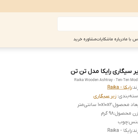
س با ما
درباره ما
شکایات
مشاوره خرید
یر سیگاری رایکا مدل تن تن
Raika Wooden Ashtray - Ten-Ten Mod
ند:
رایکا - Raika
ته‌بندی
:
زیر سیگاری
بعاد محصول
:
10x10x2 سانتی‌متر
زن محصول
:
98 گرم
نس
:
چوب
ند
:
رایکا - Raika