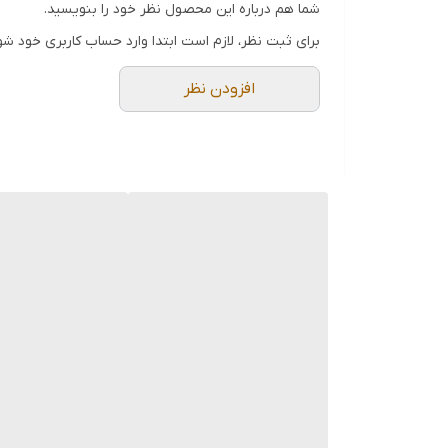
شما هم درباره این محصول نظر خود را بنویسید.
▪️
بخش مرکزی:
سطح مقاوم مشکی‌رنگ با برند حک‌ش
برای ثبت نظر، لازم است ابتدا وارد حساب کاربری خود شو
▪️
سبک طراحی:
مینیمال/مدرن
افزودن نظر
▪️
کاربرد:
زیرسیگاری، اکسسوری میز کار، هدیه تبلیغ
▪️
نکته مراقبتی:
جهت حفظ جلای چوب، از غوطه‌وری د