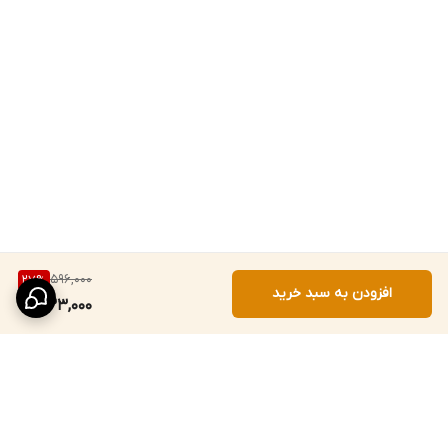
596,000
27
%
افزودن به سبد خرید
433,000