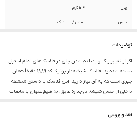
وزن
۱۰۱۴ گرم
جنس
استیل / پلاستیک
جنس محفظه
شیشه
داخلی
توضیحات
برند
یونیک - Unique (اصلی)
اگر از تغییر رنگ و بدطعم شدن چای در فلاسک‌های تمام استیل
خسته شده‌اید، فلاسک شیشه‌دار یونیک کد ۱۸۸۹ دقیقاً همان
گنجایش
1900 میلی‌لیتر
چیزی است که به آن نیاز دارید. این فلاسک با داشتن محفظه
نحوه بسته شدن
پیچی
داخلی از جنس شیشه دوجداره عایق، به هیچ عنوان با مایعات
نحوه خروجی
ضامنی
واکنش نشان نمی‌دهد؛ در نتیجه چای شما ساعت‌ها خوش‌رنگ،
نوشیدنی
تازه و با طعم دم‌کرده‌ی اولیه باقی می‌ماند. این مدل با عملکرد
نقد و بررسی
فوق‌العاده خود می‌تواند دمای مایعات گرم را تا ۱۲ ساعت و
نوع عایق حرارتی
استیل
مایعات سرد را تا ۲۴ ساعت به بهترین شکل حفظ کند. گنجایش
توضیحات دما
نگهداری آب گرم تا ۱۲ ساعت و آب سرد تا ۲۴