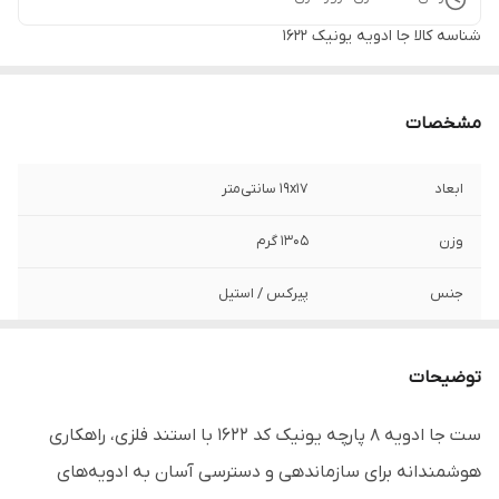
شناسه کالا
جا ادویه یونیک 1622
مشخصات
ابعاد
۱۹x17 سانتی‌متر
وزن
1305 گرم
جنس
پیرکس / استیل
برند
یونیک - Unique (اصلی)
توضیحات
تعداد پارچه
9 پارچه (8 عدد جا ادویه + یک استند)
ست جا ادویه 8 پارچه یونیک کد 1622 با استند فلزی، راهکاری
قابل استفاده
منازل، جهیزیه، کادویی
هوشمندانه برای سازماندهی و دسترسی آسان به ادویه‌های