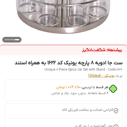
ست جا ادویه 8 پارچه یونیک کد 1622 به همراه استند
Unique 8-Piece Spice Jar Set with Stand - Code 1622
برند:
یونیک - Unique
هر قسط با ترب‌پی:
۱٬۰۷۴٬۷۵۰
تومان
۴ قسط ماهانه. بدون سود، چک و ضامن.
گارانتی اصالت و سلامت فیزیکی کالا
زمان آماده‌سازی
1
روز کاری