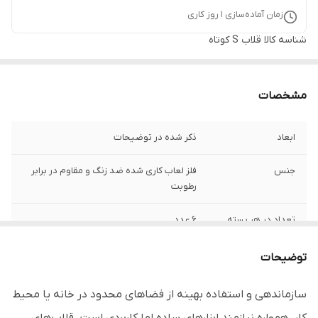
زمان آماده‌سازی
1
روز کاری
شناسه کالا
قلاب S کوتاه
مشخصات
ابعاد
ذکر شده در توضیحات
جنس
فلز لعاب کاری شده ضد زنگ و مقاوم در برابر
رطوبت
تعداد در هر بسته
6 عدد
مناسب
آویز لیوان، لیف و سایر اشیاء که نیاز به آویز
توضیحات
کردن دارند.
سازماندهی و استفاده بهینه از فضاهای محدود در خانه یا محیط