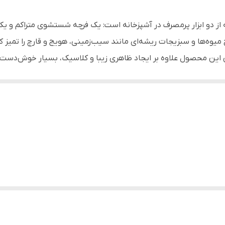
منازل، جهیزیه
 از دو ابزار پرمصرف در آشپزخانه است: یک فرچه شستشوی متراکم و یک
پوست گرفتن و شستشوی میوه، سیب زمینی، بادمجان و ...
ح میوه‌ها و سبزیجات ریشه‌ای مانند سیب‌زمینی، هویج و قارچ را تمیز کن
بی این محصول علاوه بر ایجاد ظاهری زیبا و کلاسیک، بسیار خوش‌دست 
کنار تیغه تعبیه شده است که برای جدا کردن قسمت‌های خراب یا لکه 
یل و فرچه شستشو در یک محصول
 منافذ و سطح سبزیجات
یری سریع و روان
ردن چشمک سیب‌زمینی و لکه‌ها
 کردن و نظم‌دهی آسان