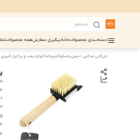
دسته‌بندی محصولات
خانه
پیگیری سفارش
همه محصولات
تما
بازرگانی عدالتی / دیجی‌پلاسکو
/
آشپزخانه
/
لوازم پخت و پز
/
ابزار آشپزی
پ
15
بر
دس
اب
و
ج
بر