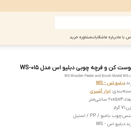
س با ما
درباره ما
شکایات
مشاوره خرید
وست کن و فرچه چوبی دبلیو اس مدل WS-015
WS Wooden Peeler and Brush Model WS-0
ند:
دبلیو اس - WS
ته‌بندی
:
ابزار آشپزی
عاد
:
۲۰x۵x۴ سانتی‌متر
زن
:
۷۱ گرم
نس
:
چوب بامبو / PP / استیل
ند
:
دبلیو اس - WS