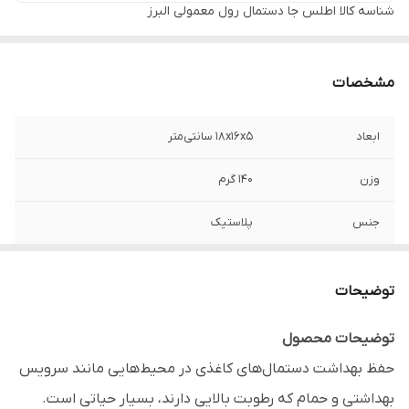
شناسه کالا
اطلس جا دستمال رول معمولی البرز
مشخصات
ابعاد
18x16x5 سانتی‌متر
وزن
۱۴۰ گرم
جنس
پلاستیک
برند
اطلس - ATLAS
توضیحات
نحوه قرارگیری و
دیواری
نصب
توضیحات محصول
حفظ بهداشت دستمال‌های کاغذی در محیط‌هایی مانند سرویس
مناسب
قرارگیری انواع رول‌های استاندارد دستمال
توالت و دستمال کاغذی کوچک، جهت دسترسی
بهداشتی و حمام که رطوبت بالایی دارند، بسیار حیاتی است.