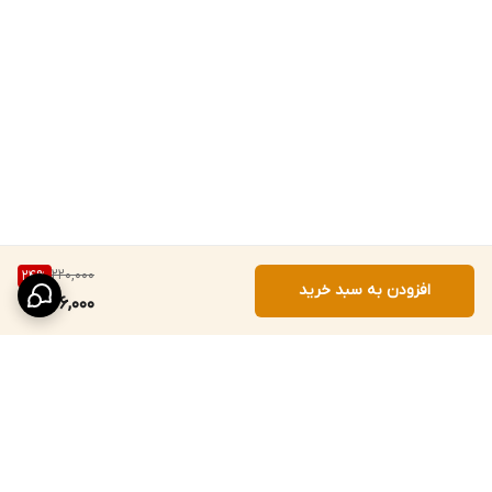
220,000
24
%
افزودن به سبد خرید
166,000