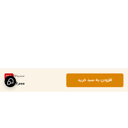
220,000
24
%
افزودن به سبد خرید
166,000