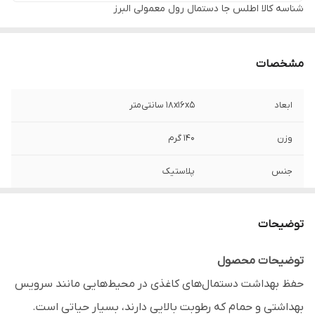
شناسه کالا
اطلس جا دستمال رول معمولی البرز
مشخصات
ابعاد
18x16x5 سانتی‌متر
وزن
۱۴۰ گرم
جنس
پلاستیک
برند
اطلس - ATLAS
توضیحات
نحوه قرارگیری و
دیواری
نصب
توضیحات محصول
حفظ بهداشت دستمال‌های کاغذی در محیط‌هایی مانند سرویس
مناسب
قرارگیری انواع رول‌های استاندارد دستمال
توالت و دستمال کاغذی کوچک، جهت دسترسی
بهداشتی و حمام که رطوبت بالایی دارند، بسیار حیاتی است.