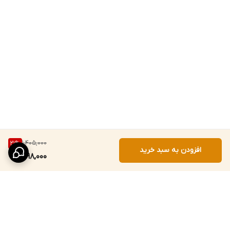
1,405,000
21
%
افزودن به سبد خرید
1,098,000