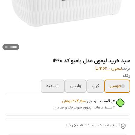
سبد خرید لیمون مدل بامبو کد 1390
برند:
لیمون - Limon
رنگ
طوسی
کرپ
وانیلی
سفید
هر قسط با ترب‌پی:
۲۷۴٬۵۰۰
تومان
۴ قسط ماهانه. بدون سود، چک و ضامن.
گارانتی اصالت و سلامت فیزیکی کالا