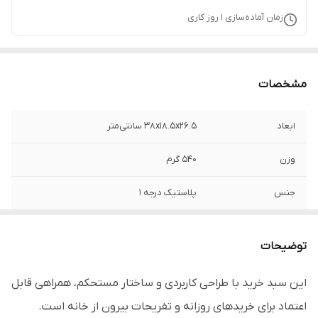
زمان آماده‌سازی
1
روز کاری
مشخصات
ابعاد
۳۸x18.5x26.5 سانتی‌متر
وزن
540 گرم
جنس
پلاستیک درجه 1
برند
لیمون - Limon
توضیحات
تعداد دسته
2 عدد
این سبد خرید با طراحی کاربردی و ساختار مستحکم، همراهی قابل
قابل استفاده
منازل، جهیزیه، مسافرت، پیک نیک و ...
اعتماد برای خریدهای روزانه و تفریحات بیرون از خانه است.