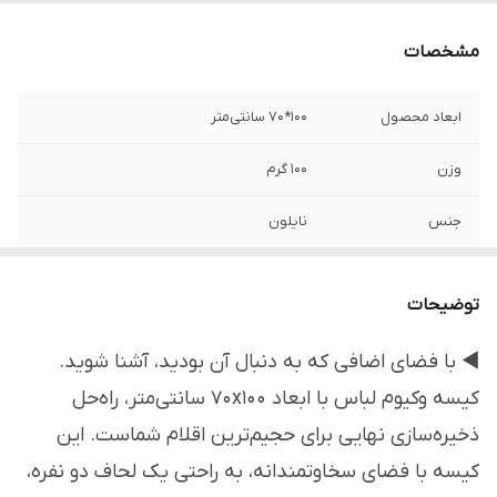
مشخصات
ابعاد محصول
100*70 سانتی‌متر
وزن
10۰ گرم
جنس
نایلون
تعداد در هر بسته
1 عدد
توضیحات
امکانات ظاهری
در دار
◀ با فضای اضافی که به دنبال آن بودید، آشنا شوید.
نحوه بسته شدن
زیپی
کیسه وکیوم لباس با ابعاد ۷۰x۱۰۰ سانتی‌متر، راه‌حل
نحوه وکیوم کردن
با جاروبرقی
ذخیره‌سازی نهایی برای حجیم‌ترین اقلام شماست. این
کیسه با فضای سخاوتمندانه، به راحتی یک لحاف دو نفره،
قابل استفاده
منازل / جهیزیه / خشکشویی‌ها