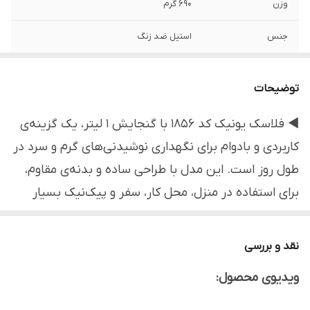
وزن
690 گرم
جنس
استیل ضد زنگ
برند
یونیک - Unique (اصلی)
توضیحات
گنجایش
1000 میلی‌لیتر
◀ فلاسک یونیک کد 1856 با گنجایش 1 لیتر، یک گزینه‌ی
نحوه بسته شدن
پیچی
کاربردی و بادوام برای نگهداری نوشیدنی‌های گرم و سرد در
نحوه خروجی
ضامنی
طول روز است. این مدل با طراحی ساده و بدنه‌ی مقاوم،
نوشیدنی
برای استفاده در منزل، محل کار، سفر و پیک‌نیک بسیار
مناسب است. ظرفیت 1 لیتری آن، اندازه‌ای ایده‌آل برای یک
نوع عایق حرارتی
استیل
تا دو نفر فراهم می‌کند و عایق‌بندی استاندارد آن کمک
نقد و بررسی
توضیحات دما
نگهداری آب گرم تا ۱۲ ساعت و آب سرد تا ۲۴
می‌کند تا دمای نوشیدنی برای ساعت‌ها حفظ شود. درب
ساعت
ویدیوی محصول:
محکم و ضدنشت فلاسک نیز باعث می‌شود حمل آن بدون
قابل استفاده
سفر، پیک نیک، سرکار، کادویی و ...
نگرانی و ایمن باشد.