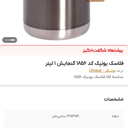
فلاسک یونیک کد 1856 گنجایش 1 لیتر
برند:
یونیک - Unique
شناسه کالا
فلاسک یونیک 1856
مشخصات
ابعاد
۱۳x۱۳x۲۱ سانتی‌متر