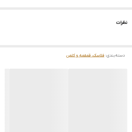
مناسب
نگهداری انواع مایعات گرم و سرد
خصوصیت:
نظرات
▪️ گنجایش 1 لیتر، مناسب استفاده روزمره
▪️ عایق مناسب برای حفظ دمای نوشیدنی‌های گرم و سرد
▪️ درب محکم و ضدنشت
دسته‌بندی
:
فلاسک، قمقمه و کلمن
▪️ طراحی خوش‌دست و قابل‌حمل
▪️ مناسب برای خانه، محل کار، سفر و پیک‌نیک
▪️ دوام بالا و ساختار مقاوم
شرایط مرجوعی:
◀ درخواست مرجوع کردن کالا در گروه قمقمه، فلاسک و
کلمن با دلیل
"انصراف از خرید"
تنها در صورتی قابل تایید
است که کالا در شرایط اولیه باشد (در صورت پلمپ بودن،