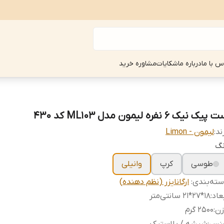
س با ما
درباره ما
شکایات
مشاوره خرید
پیک نیک 6 نفره لیمون مدل ML103 کد 430
ند:
لیمون - Limon
نگ
طوسی
کرپ
وانیلی
ته‌بندی
:
ارگانایزر (نظم دهنده)
عاد
:
۱۸*۲۷*۲۱ سانتی‌متر
زن
:
۲۵۰۰ گرم