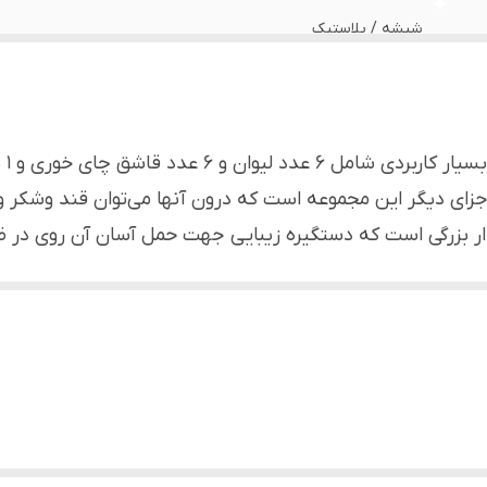
شیشه / پلاستیک
لیمون - Limon
۶ عدد لیوان با ابعاد ۱۰*۷ ۶، قاشق با ارتفاع ۱۳ سانتی‌متر، ابعاد ظروف داخلی : ۵*۱۱*۱۸
ست 
منازل، جهیزیه، مسافرت، پیک نیک و ...
ربرد از اجزای دیگر این مجموعه است که درون آنها می‌توان قند وشک
ر بزرگی است که دستگیره زیبایی جهت حمل آسان آن روی در ظ
صبحانه خوری، چای خوری