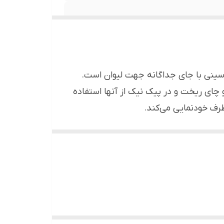
صبحانه خوری 6 نفره لیمون، مجموعه‌ای بسیار کاربردی شامل 6 عدد لیوان و 6 عدد قاشق چای خوری و 1 سینی با جای جداگانه جهت لیوان است.
ر و چای ریخت و در پیک نیک از آنها استفاده
رف خودنمایی می‌کند.