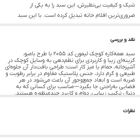
کاغذی و ...
شیک و کیفیت بی‌نظیرش، این سبد را به یکی از
ضروری‌ترین اقلام خانه تبدیل کرده است. با این سبد
چندمنظوره، فضای خود را به راحتی سامان‌دهی کنید و از
زیبایی طبیعی بامبو لذت ببرید.
نقد و بررسی
سبد همه‌کاره کوچک لیمون کد ۲۰۵۵ با طرح بامبو،
گزینه‌ای زیبا و کاربردی برای نظم‌دهی به وسایل کوچک در
آشپزخانه، حمام یا میز کار است؛ طراحی بافت‌دار آن جلوه‌ای
طبیعی و گرم دارد، جنس پلاستیک مقاوم در برابر رطوبت و
ضربه است و ابعاد جمع‌وجور آن باعث می‌شود در هر
فضایی به‌راحتی جا بگیرد—مناسب برای کسانی که به
دنبال ترکیب زیبایی، دوام و کاربرد چندمنظوره هستند.
نمونه مشابه محصول:
نظرات
سایز بزرگ همین محصول را نیز می‌توانید در صورت تمایل،
از لینک زیر مشاهده و بررسی نمایید:
https://digiplascoo.ir/product/163