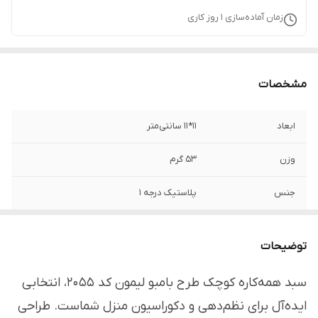
زمان آماده‌سازی
1
روز کاری
مشخصات
ابعاد
11*11 سانتی‌متر
وزن
53 گرم
جنس
پلاستیک درجه 1
برند
لیمون - Limon
توضیحات
قابل استفاده
منازل، حمام و سرویس بهداشتی، میز کار،
آشپزخانه و ...
سبد همه‌کاره کوچک طرح بامبو لیمون کد 2055، انتخابی
ایده‌آل برای نظم‌دهی و دکوراسیون منزل شماست. طراحی
مناسب
نظم بخشی به وسایل و لوازم، سطل زباله