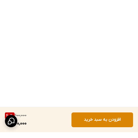
200,000
40
%
افزودن به سبد خرید
120,000