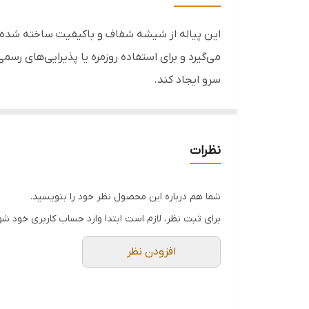
تعداد در هر بسته
قابل استفاده
می‌گیرد و برای استفاده روزمره یا پذیرایی‌های ر
سرو ایجاد کند.
مناسب
خصوصیت:
▪️ جنس: شیشه شفاف و مقاوم
نظرات
▪️ ابعاد: طول ۱۱.۸، عرض ۸.۳، ارتفاع ۳.۲ سانتی‌متر
▪️ کاربرد: مناسب برای سرو ماست، دسر، آجیل، سال
شما هم درباره این محصول نظر خود را بنویسید.
▪️ طراحی: ساده، شیک و هماهنگ با ظروف دیگر
برای ثبت نظر، لازم است ابتدا وارد حساب کاربری خود شو
▪️ بسته‌بندی: به‌صورت بسته ۶ عددی عرضه می‌شود
افزودن نظر
نمونه مشابه محصول:
◀ سایز بزرگ همین محصول را نیز در صورت تمایل م