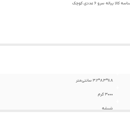
اسه کالا
بل استفاده
:
پیاله سرو ۶ عددی کوچک
منازل، جهیزیه، کادویی، رستوارن‌ها، کافه‌ها و ...
ناسب
:
سرو و پذیرایی انواع مواد غذایی
11.8*8.3*3.2 سانتی‌متر
3000 گرم
شیشه
لیمون - Limon