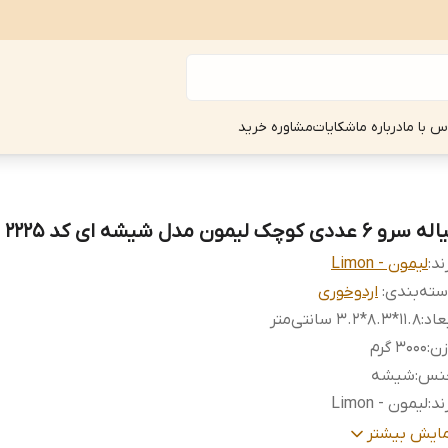
س با ما
درباره ما
شکایات
مشاوره خرید
 سرو 6 عددی کوچک لیمون مدل شیشه ای کد 2225
ند:
لیمون - Limon
ته‌بندی
:
اردوخوری
عاد
:
11.8*8.3*3.2 سانتی‌متر
زن
:
3000 گرم
نس
:
شیشه
ند
:
لیمون - Limon
داد در هر بسته
:
6 عدد
مایش بیشتر