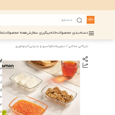
دسته‌بندی محصولات
خانه
پیگیری سفارش
همه محصولات
تما
بازرگانی عدالتی / دیجی‌پلاسکو
/
سرو و پذیرایی
/
اردوخوری
پیاله
بر
دس
اب
و
ج
بر
تع
ن