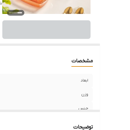
شن
قا
م
مشخصات
ابعاد
وزن
جنس
برند
توضیحات