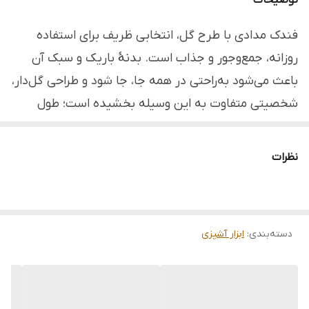
توضیحات
ساخت
چین (وارداتی با کیفیت)
فندک مدادی با طرح گل، انتخابی ظریف برای استفاده
روزانه، جمع‌وجور و جذاب است. بدنهٔ باریک و سبک آن
باعث می‌شود به‌راحتی در همه جا، جا شود و طراحی گل‌دار،
شخصیتی متفاوت به این وسیله بخشیده است؛ طول
حدودی ۲۱ سانتی‌متر و وزن تنها ۳۰ گرم این امکان را
فراهم می‌آورد که با یک دست نیز به‌سادگی بتوانید آن را
نظرات
نگه دارید و روشن کنید. سوخت گازی قابل شارژ و بدنهٔ
پلاستیکی مقاوم در برابر حرارت، کارکردی مطمئن را ارائه
می‌کنند و در استفاده‌های روزمره خانگی یا آشپزخانه نیز
دسته‌بندی
:
ابزار آشپزی
گزینه‌ای مناسب خواهند بود.
خصوصیت:
▪️ بدنهٔ پلاستیک مقاوم با طرح گل