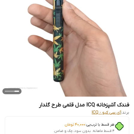
فندک آشپزخانه ICQ مدل قلمی طرح گلدار
برند:
آی سی کیو - ICQ
هر قسط با ترب‌پی:
۴۰٬۰۰۰
تومان
۴ قسط ماهانه. بدون سود، چک و ضامن.