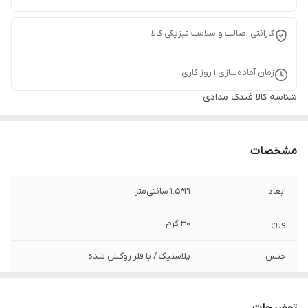
گارانتی اصالت و سلامت فیزیکی کالا
زمان آماده‌سازی
1
روز کاری
شناسه کالا
فندک مدادی
مشخصات
ابعاد
21*1.5 سانتی‌متر
وزن
30 گرم
جنس
پلاستیک / با فلز روکش شده
برند
آی سی کیو - ICQ