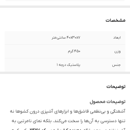
مشخصات
ابعاد
۴۰x۳۰x۷ سانتی‌متر
وزن
۴۵۰ گرم
جنس
پلاستیک درجه 1
برند
لیمون - Limon
توضیحات
تعداد محفظه
۵ عدد (تیکه های جدا قابل سرهم کردن به هر
شکل دلخواه)
توضیحات محصول
آشفتگی و بی‌نظمی قاشق‌ها و ابزارهای آشپزی درون کشوها نه
قابل استفاده
ساماندهی انواع قاشق، چنگال، کارد، لیسک،
کفگیر و ابزارهای آشپزی درون کشوهای
تنها دسترسی به آن‌ها را سخت می‌کند، بلکه نمای نامرتبی به
آشپزخانه؛ همچنین قابل استفاده در کشوهای