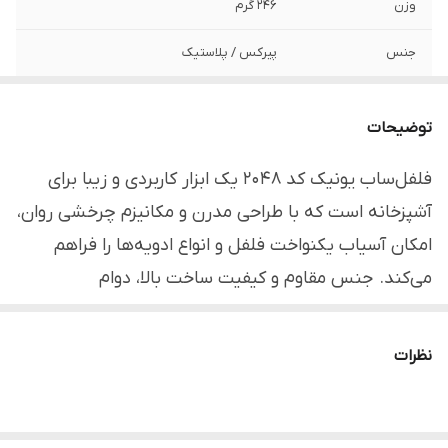
وزن
۲۴۶ گرم
جنس
پیرکس / پلاستیک
برند
یونیک - Unique (اصلی)
توضیحات
مکانیزم آسیاب
دستی
فلفل‌ساب یونیک کد 2048 یک ابزار کاربردی و زیبا برای
قابل استفاده
منازل، جهیزیه، ادارات، سازمان‌ها، شرکت‌ها و ...
آشپزخانه است که با طراحی مدرن و مکانیزم چرخشی روان،
مناسب
آسیاب کردن انواع ادویه
امکان آسیاب یکنواخت فلفل و انواع ادویه‌ها را فراهم
می‌کند. جنس مقاوم و کیفیت ساخت بالا، دوام
طولانی‌مدت محصول را تضمین کرده و اندازه‌ی مناسب آن
استفاده روزمره را راحت و خوشایند می‌سازد. این فلفل‌ساب
نظرات
علاوه بر کارایی، جلوه‌ای شیک به میز غذا و آشپزخانه
می‌بخشد و تجربه‌ای دلپذیر از آشپزی و پذیرایی ایجاد
می‌کند.