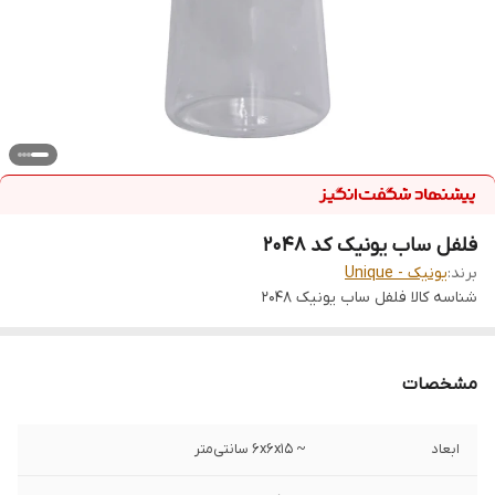
فلفل ساب یونیک کد 2048
برند:
یونیک - Unique
شناسه کالا
فلفل ساب یونیک 2048
مشخصات
ابعاد
~ ۶x۶x۱۵ سانتی‌متر