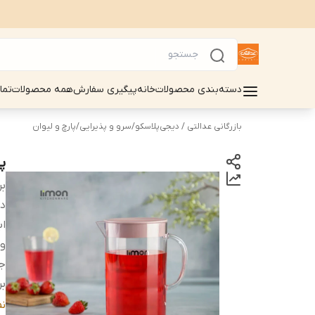
دسته‌بندی محصولات
خانه
پیگیری سفارش
همه محصولات
تما
بازرگانی عدالتی / دیجی‌پلاسکو
/
سرو و پذیرایی
/
پارچ و لیوان
پا
بر
دس
اب
و
ج
بر
گ
ن