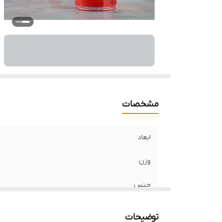
قا
م
مشخصات
ابعاد
وزن
جنس
برند
توضیحات