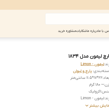
س با ما
درباره ما
شکایات
مشاوره خرید
رچ لیمون مدل 1834
ند:
لیمون - Limon
ته‌بندی
:
پارچ و لیوان
عاد
:
22*17*11.5 سانتی‌متر
زن
:
~ ۱۸۰ گرم
نس
:
اکرولیک
ند
:
لیمون - Limon
نجایش
:
~ 1.9 لیتر
مایش بیشتر