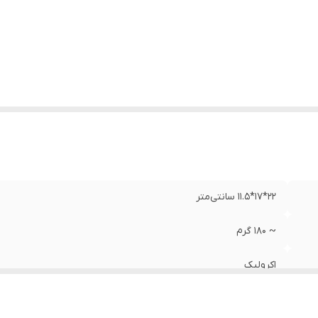
بل استفاده
:
منازل، شرکت‌ها، کارخانه‌ها، رستوران‌ها، مطبخ‌ها و ...
ناسب
:
انواع نوشیدنی گرم و خنک
22*17*11.5 سانتی‌متر
~ ۱۸۰ گرم
اکرولیک
لیمون - Limon