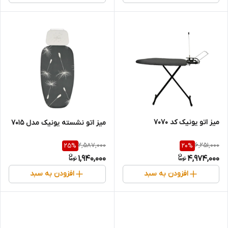
میز اتو یونیک کد 7070
میز اتو نشسته یونیک مدل 7015
2,587,000
6,251,000
25
%
20
%
1,940,000
4,974,000
افزودن به سبد
افزودن به سبد