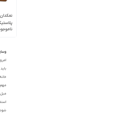
نمکدان 
پلاستيك
ناموجود
وسای
امرو
باید
خانه
مهم‌
مبل‌
استفا
شود.