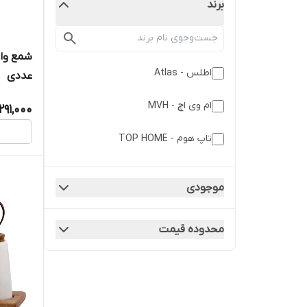
برند
اطلس - Atlas
عددی
ام وی اچ - MVH
291,000
تاپ هوم - TOP HOME
موجودی
محدوده قیمت