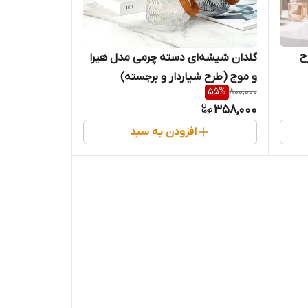
ح
گلدان شیشه‌ای دسته چرمی مدل هیرا
و موج (طرح شیاردار و برجسته)
55
%
800,000
358,000
افزودن به سبد