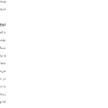
وسای
انتخ
انوا
با ک
نوشاب
سبک 
و بر
شما 
می‌ش
در د
یا د
زیبا
اما 