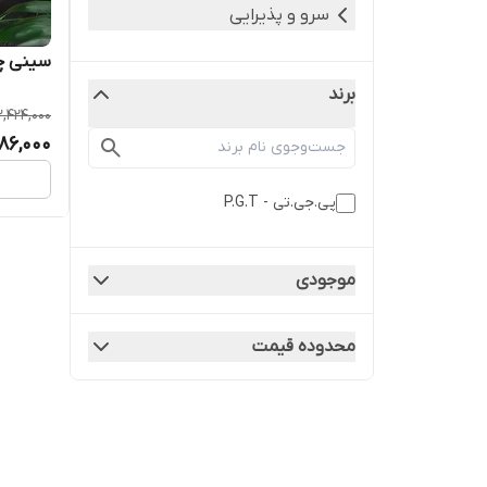
سرو و پذیرایی
سینی چوبی د
برند
2,424,000
86,000
پی.جی.تی - P.G.T
موجودی
محدوده قیمت