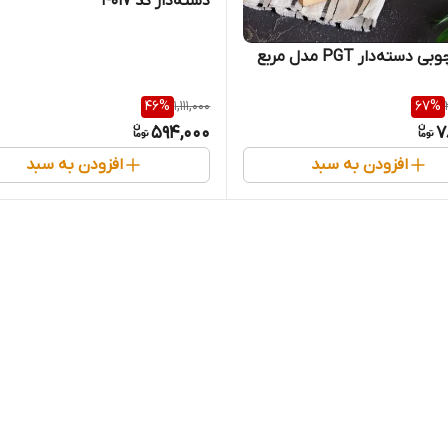
دسته‌دار کد ۴۰۱۷
سته‌دار PGT مدل مربع
46
%
1,111,000
67
%
594,000
7
افزودن به سبد
افزودن به سبد