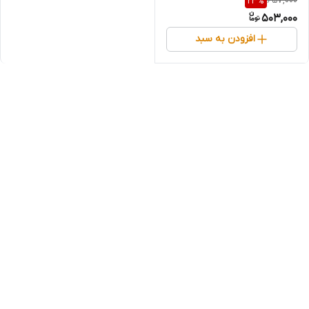
657,000
23
%
503,000
افزودن به سبد