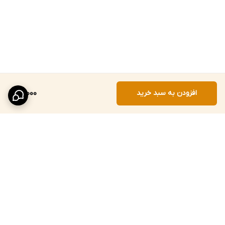
XL2
قوطی
سایز ۸
۹.۵
۱۸.۵
حبوبات L1
بانکه حبوبات
سایز ۹
۱۲.۵
۲۱
افزودن به سبد خرید
71,000
XL1
سایز ۱۰
بانکه حبوبات
۲۵
۱۶
(بزرگ‌ترین)
XXL
نکته قابل توجه
برگشت به بالا
◀ ارسال رنگ این محصول به دلیل تنوع بالا به صورت تصادفی