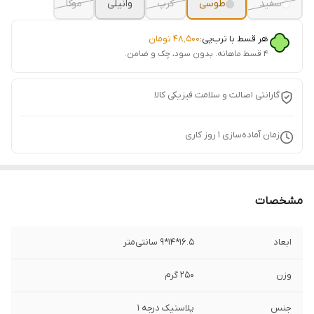
سفید
طوسی
کرپ
وانیلی
موکا
هر قسط با ترب‌پی:
۴۸٬۵۰۰
تومان
۴ قسط ماهانه. بدون سود، چک و ضامن.
گارانتی اصالت و سلامت فیزیکی کالا
زمان آماده‌سازی
1
روز کاری
مشخصات
ابعاد
16.5*14*9 سانتی‌متر
وزن
250 گرم
جنس
پلاستیک درجه 1