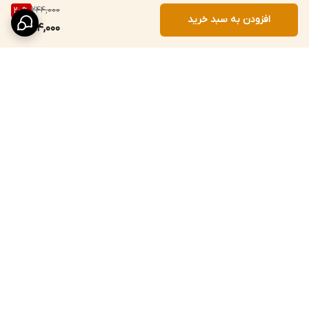
244,000
20
%
افزودن به سبد خرید
194,000
برگشت به بالا
خرید قسطی از ترب‌پی
تخفیف‌های واقعی و
صادقانه