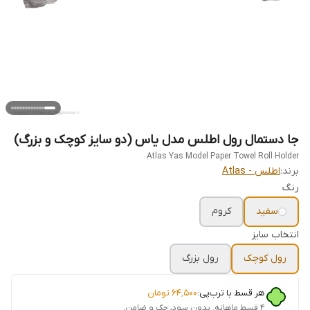
جا دستمال رول اطلس مدل یاس (دو سایز کوچک و بزرگ)
Atlas Yas Model Paper Towel Roll Holder
برند:
اطلس - Atlas
رنگ
سفید
کروم
انتخاب سایز
رول کوچک
رول بزرگ
هر قسط با ترب‌پی:
۶۴٬۵۰۰
تومان
۴ قسط ماهانه. بدون سود، چک و ضامن.